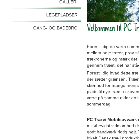
GALLERI
LEGEPLADSER
Velkommen til PC T
GANG- OG BADEBRO
Forestil dig en varm somm
mellem høje træer, prøv så 
trækronerne og mærk det 
gennem træet, det har stået
Forestil dig hvad dette træ
der sætter grænsen. Træet 
skønhed for mange mennes
plads til nye træer i skove
være på samme alder en v
sommerdag.
PC Træ & Mobilsavværk
miljøbevidst virksomhed d
godt håndværk rigtig højt.
lokalt Dansk træ i produkt