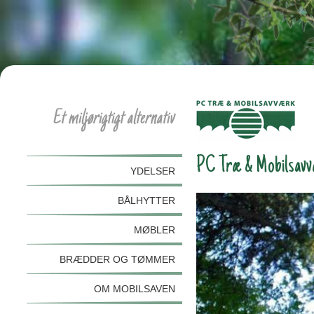
Et miljørigtigt alternativ
PC Træ & Mobilsavvær
YDELSER
BÅLHYTTER
MØBLER
BRÆDDER OG TØMMER
OM MOBILSAVEN