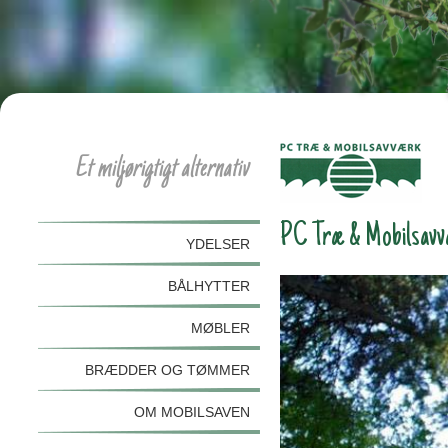
Et miljørigtigt alternativ
PC Træ & Mobilsavvær
YDELSER
BÅLHYTTER
MØBLER
BRÆDDER OG TØMMER
OM MOBILSAVEN