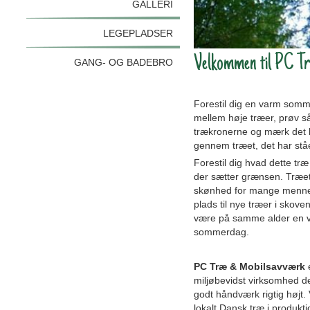
GALLERI
LEGEPLADSER
Velkommen til PC T
GANG- OG BADEBRO
Forestil dig en varm somm
mellem høje træer, prøv så 
trækronerne og mærk det 
gennem træet, det har stået
Forestil dig hvad dette træ
der sætter grænsen. Træet 
skønhed for mange mennes
plads til nye træer i skove
være på samme alder en v
sommerdag.
PC Træ & Mobilsavværk
miljøbevidst virksomhed d
godt håndværk rigtig højt.
lokalt Dansk træ i produkt